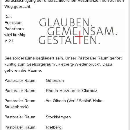
Berücksichtigung der unterschiedlichen Resonanzen nun auf den
Weg gebracht.
Das
Erzbistum
Paderborn
wird künftig
in 21
Seelsorgeräume gegliedert sein. Unser Pastoraler Raum gehört
künftig zum Seelsorgeraum „Rietberg-Wiedenbrück“. Dazu
gehören die Räume:
Pastoraler Raum Gütersloh
Pastoraler Raum Rheda-Herzebrock-Clarholz
Pastoraler Raum Am Ölbach (Verl / Schloß Holte-
Stukenbrock)
Pastoraler Raum Stockkämpen
Pastoraler Raum Rietberg