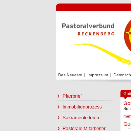
Das Neueste
|
Impressum
|
Datensch
Got
Pfarrbrief
Got
Immobilienprozess
Son
meh
Sakramente feiern
Got
Pastorale Mitarbeiter